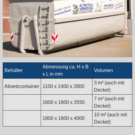
Abmessung ca. H x B
Behälter
Volumen
x L in mm
3 m³ (auch mit
Absetzcontainer
1100 x 1400 x 2800
Deckel)
7 m³ (auch mit
1600 x 1800 x 3550
Deckel)
10 m³ (auch mit
1800 x 1800 x 4000
Deckel)