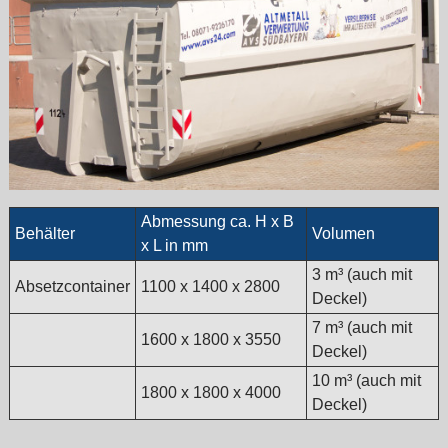
Abmessung ca. H x B
Behälter
Volumen
x L in mm
3 m³ (auch mit
Absetzcontainer
1100 x 1400 x 2800
Deckel)
7 m³ (auch mit
1600 x 1800 x 3550
Deckel)
10 m³ (auch mit
1800 x 1800 x 4000
Deckel)